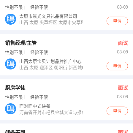
08-09
性别不限
经验不限
太原市晨光文具礼品有限公司
申请
山西 太原 尖草坪区 太原市尖草坪区文百城南区二层晨光
销售经理/主管
面议
08-09
性别不限
经验不限
山西太原宝贝计划品牌推广中心
申请
山西 太原 迎泽区 朝阳街 新西城B区8楼宝贝计划推广中
厨房学徒
面议
08-09
性别不限
经验不限
面对面中式快餐
申请
河南省开封市杞县金城大道与振兴街交叉口西200米路北
储备干部
面议