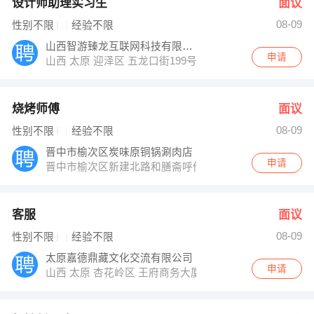
设计师助理实习生
面议
08-09
性别不限
经验不限
山西智游臻龙互联网科技有限公司
申请
山西 太原 迎泽区 五龙口街199号汇大国际品牌总部5号楼
烧烤师傅
面议
08-09
性别不限
经验不限
晋中市榆次区炭味原铜锅涮肉店
申请
晋中市榆次区新建北路和膳斋呼伦贝尔涮肉馆
客服
面议
08-09
性别不限
经验不限
太原嘉德鼎藏文化交流有限公司
申请
山西 太原 杏花岭区 王府商务大厦A座10层JK户