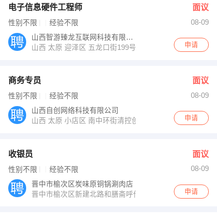
电子信息硬件工程师
面议
08-09
性别不限
经验不限
山西智游臻龙互联网科技有限公司
申请
山西 太原 迎泽区 五龙口街199号汇大国际品牌总部5号楼
商务专员
面议
08-09
性别不限
经验不限
山西自创网络科技有限公司
申请
山西 太原 小店区 南中环街清控创新基地A座4层
收银员
面议
08-09
性别不限
经验不限
晋中市榆次区炭味原铜锅涮肉店
申请
晋中市榆次区新建北路和膳斋呼伦贝尔涮肉馆