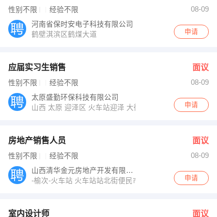
发布 [房地产销售人员 ] 招聘信息
08-09
性别不限
经验不限
武女士 发布 [室内设计师 ] 招聘信息
梁经理 发布 [销售经理/主管 ] 招聘信息
河南省保时安电子科技有限公司
【山西三佳新能源科技集团有限公司 】 强势入驻
申请
鹤壁淇滨区鹤煤大道
应届实习生销售
面议
08-09
性别不限
经验不限
太原盛勤环保科技有限公司
申请
山西 太原 迎泽区 火车站迎泽 大街万邦国际1425室
房地产销售人员
面议
08-09
性别不限
经验不限
山西清华金元房地产开发有限公司
申请
-榆次-火车站 火车站站北街便民市场
室内设计师
面议