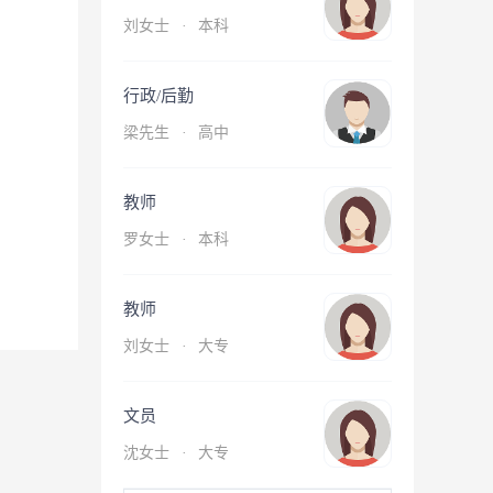
刘女士
·
本科
行政/后勤
梁先生
·
高中
教师
罗女士
·
本科
教师
刘女士
·
大专
文员
沈女士
·
大专