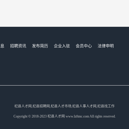
信息
招聘资讯
发布简历
企业入驻
会员中心
法律申明
们
杞县人才网,杞县招聘网,杞县人才市场,杞县人事人才网,杞县找工作
Copyright © 2018-2023 杞县人才网 www.lzftmc.com All rights reserved.