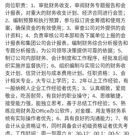
岗位职责：1、审批财务收支，审阅财务专题报告和会
计报表，对重大的财务收支计划、经济合同进行会签；
2、编制预算和执行预算，参与拟订资金筹措和使用方
案，确保资金的有效使用；3、审查公司对外提供的会
计资料；4、负责审核公司本部和各下属单位上报的会
计报表和集团公司会计报表，编制财务综合分析报告和
专题分析报告，为公司领导决策提供可靠的依据；5、
制订公司内部财务、会计制度和工作程序，经批准后组
织实施并监督执行；6、组织编制与实现公司的财务收
支计划、信贷计划与成本费用计划。任职资格：1、会
计相关专业，大专以上学历；2、2年以上工作经验，有
一般纳税人企业工作经验者优先；3、认真细致，爱岗
敬业，吃苦耐劳，有良好的职业操守；4、思维敏捷，
接受能力强，能独立思考，善于总结工作经验；5、熟
练应用财务及Office办公软件，对金蝶、用友等财务系
统有实际操作者优先；6、具有良好的沟通能力；7、有
会计从业资格证书，同时具备会计初级资格证者优先考
虑。工作时间：周一到周六 8：30-12：00 1：00-5：30